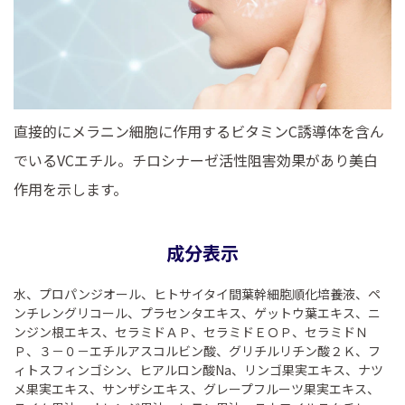
直接的にメラニン細胞に作用するビタミンC誘導体を含ん
でいるVCエチル。チロシナーゼ活性阻害効果があり美白
作用を示します。
成分表示
水、プロパンジオール、ヒトサイタイ間葉幹細胞順化培養液、ペ
ンチレングリコール、プラセンタエキス、ゲットウ葉エキス、ニ
ンジン根エキス、セラミドＡＰ、セラミドＥＯＰ、セラミドＮ
Ｐ、３－０－エチルアスコルビン酸、グリチルリチン酸２Ｋ、フ
ィトスフィンゴシン、ヒアルロン酸Na、リンゴ果実エキス、ナツ
メ果実エキス、サンザシエキス、グレープフルーツ果実エキス、